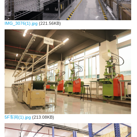
IMG_3076(1).jpg
(221.56KB)
5F车间(1).jpg
(213.08KB)