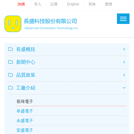
詢價
登入
註冊
English
简体
繁體
|
|
|
|
|
長盛概括
新聞中心
品質政策
工廠介紹
長琦電子
阜盛電子
永盛電子
安盛電子