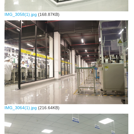
IMG_3058(1).jpg
(168.87KB)
IMG_3064(1).jpg
(216.64KB)