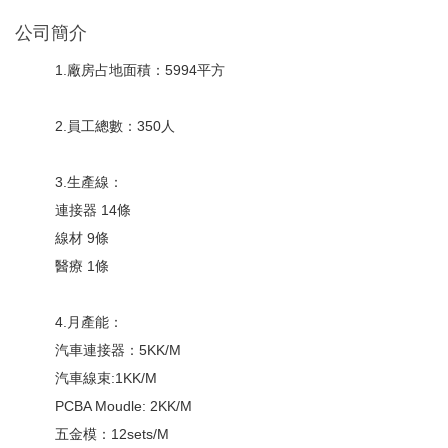
公司簡介
1.廠房占地面積：5994平方
2.員工總數：350人
3.生產線：
連接器 14條
線材 9條
醫療 1條
4.月產能：
汽車連接器：5KK/M
汽車線束:1KK/M
PCBA Moudle: 2KK/M
五金模：12sets/M