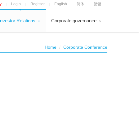
y
Login
Register
English
简体
繁體
|
|
|
|
|
Investor Relations
Corporate governance
Home
Corporate Conference