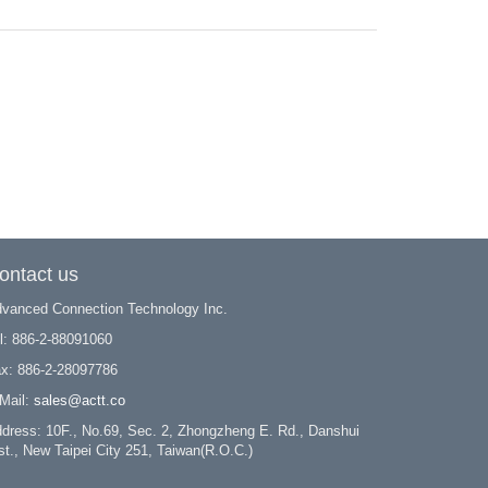
ontact us
vanced Connection Technology Inc.
l: 886-2-88091060
x: 886-2-28097786
Mail:
sales@actt.co
dress: 10F., No.69, Sec. 2, Zhongzheng E. Rd., Danshui
st., New Taipei City 251, Taiwan(R.O.C.)