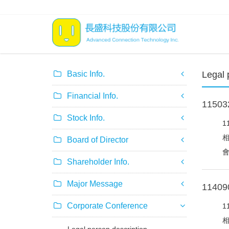
Basic Info.
Legal 
Financial Info.
115
Stock Info.
1
相
Board of Director
會
Shareholder Info.
Major Message
114
Corporate Conference
1