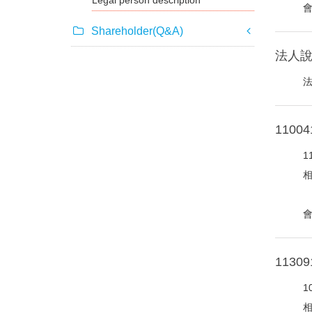
Legal person description
Shareholder(Q&A)
法人
110
1
113
1