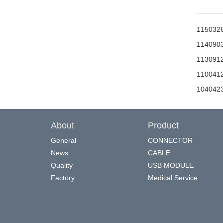
1150
11409
1130
1100
1040
About
Product
General
CONNECTOR
News
CABLE
Quality
USB MODULE
Factory
Medical Service