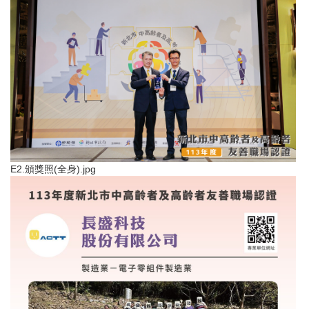
E2.頒獎照(全身).jpg