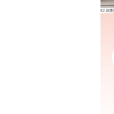
E2.頒獎照