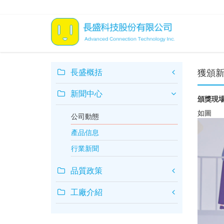
長盛概括
獲頒新
新聞中心
頒獎現
如圖
公司動態
產品信息
行業新聞
品質政策
工廠介紹