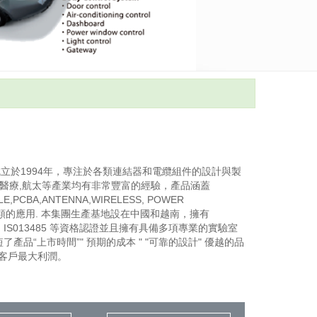
立於1994年，專注於各類連結器和電纜組件的設計與製
,醫療,航太等產業均有非常豐富的經驗，產品涵蓋
LE,PCBA,ANTENNA,WIRELESS, POWER
 等各類的應用. 本集團生產基地設在中國和越南，擁有
SO9001, IS013485 等資格認證並且擁有具備多項專業的實驗室
產品“上市時間”" 預期的成本 " "可靠的設計" 優越的品
帶給客戶最大利潤。